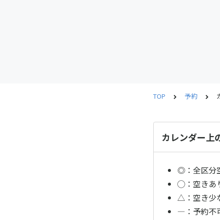
TOP
予約
カレンダー上
◎：全区分
◯：空きあ
△：空き少
—：予約不