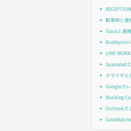
RECEPTI
勤革時と連
Slackと連
Buddyc
LINE WO
Spacepa
クライゼル
Google
Booking 
Outloo
GateWat