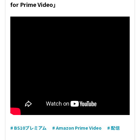
for Prime Video」
# BS10プレミアム
# Amazon Prime Video
# 配信