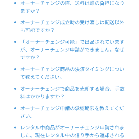
オーナーチェンジの際、送料は誰の負担になり
ますか？
オーナーチェンジ成立時の受け渡しは配送以外
も可能ですか？
「オーナーチェンジ可能」で出品されています
が、オーナーチェンジ申請ができません。なぜ
ですか？
オーナーチェンジ商品の決済タイミングについ
て教えてください。
オーナーチェンジで商品を売却する場合、手数
料はかかりますか？
オーナーチェンジ申請の承認期限を教えてくだ
さい。
レンタル中商品がオーナーチェンジ申請されま
した。現在レンタル中の借り手から返却される