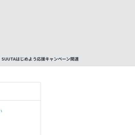
も
っ
と
見
SUUTAはじめよう応援キャンペーン関連
る
い