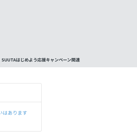
も
っ
と
見
SUUTAはじめよう応援キャンペーン関連
る
いはあります