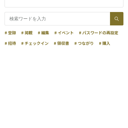
# 登録
# 掲載
# 編集
# イベント
# パスワードの再設定
# 招待
# チェックイン
# 領収書
# つながり
# 購入