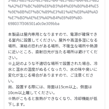
3%83%B3%20%E3%82%AF%E3%83%AA%E3%82
%A2%EF%BC%88%E6%B5%84%E6%B0%B4%E5
%9E%8B%EF%BC%89%E3%81%AE%E8%A8%AD
%E7%BD%AE%E5%A0%B4%E6%89%80-
698037f306501a0c0e309bba
本製品は屋内専用となりますので、電源が確保でき
る室内に設置してください。屋外や高温多湿になる
場所、凍結の恐れがある場所、不衛生な場所や熱源
に近いところ、直射日光が当たる場所は避けてくだ
さい。
※上記のような不適切な場所で設置された場合、冷
水と温水の温度がぬるくなったり、水の味や臭いに
変化が生じる場合がありますので、ご注意くださ
い。
尚、設置する際には、背面は15cm以上、側面は
10cm以上離してください。
※熱がこもると放熱ができなくなり、冷却機能が低
下します。