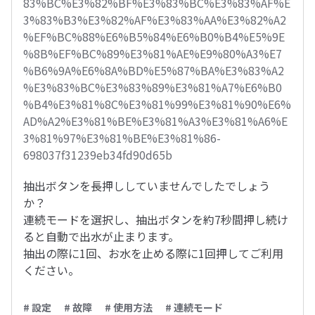
83%BC%E3%82%BF%E3%83%BC%E3%83%AF%E
3%83%B3%E3%82%AF%E3%83%AA%E3%82%A2
%EF%BC%88%E6%B5%84%E6%B0%B4%E5%9E
%8B%EF%BC%89%E3%81%AE%E9%80%A3%E7
%B6%9A%E6%8A%BD%E5%87%BA%E3%83%A2
%E3%83%BC%E3%83%89%E3%81%A7%E6%B0
%B4%E3%81%8C%E3%81%99%E3%81%90%E6%
AD%A2%E3%81%BE%E3%81%A3%E3%81%A6%E
3%81%97%E3%81%BE%E3%81%86-
698037f31239eb34fd90d65b
抽出ボタンを長押ししていませんでしたでしょう
か？
連続モードを選択し、抽出ボタンを約7秒間押し続け
ると自動で出水が止まります。
抽出の際に1回、お水を止める際に1回押してご利用
ください。
# 設定
# 故障
# 使用方法
# 連続モード