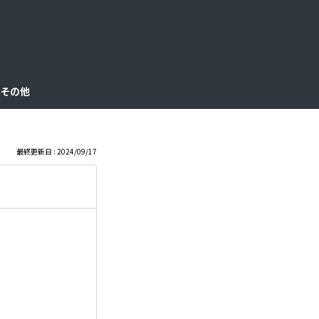
っ
と
見
その他
る
最終更新日 : 2024/09/17