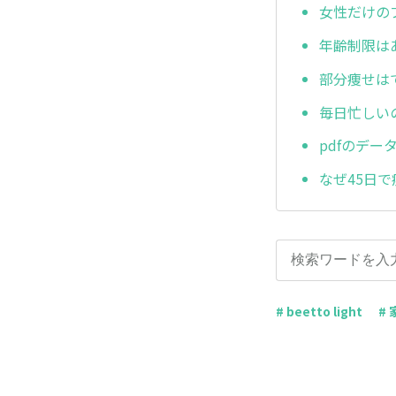
女性だけの
年齢制限は
部分痩せは
毎日忙しい
pdfのデー
なぜ45日
# beetto light
# 