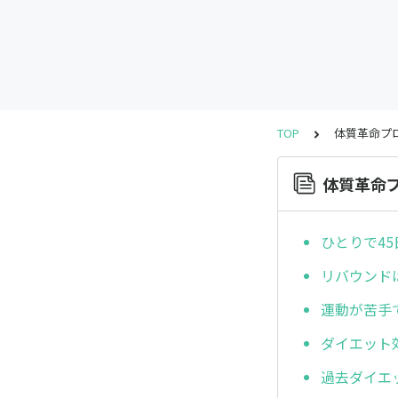
TOP
体質革命プ
体質革命
ひとりで4
リバウンド
運動が苦手
ダイエット
過去ダイエ