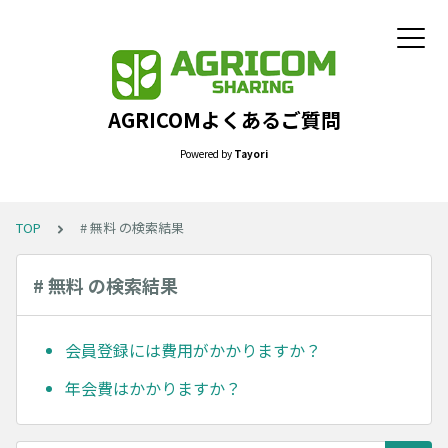
AGRICOMよくあるご質問
Powered by
Tayori
TOP
# 無料 の検索結果
# 無料 の検索結果
会員登録には費用がかかりますか？
年会費はかかりますか？