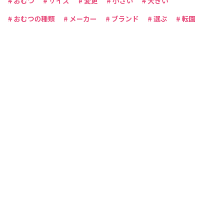
# おむつ
# サイズ
# 変更
# 小さい
# 大きい
# おむつの種類
# メーカー
# ブランド
# 選ぶ
# 転園