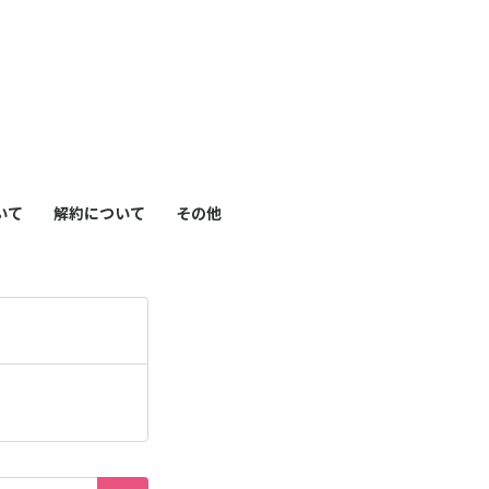
も
っ
）
と
見
いて
解約について
その他
る