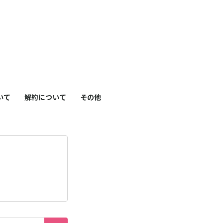
も
っ
）
と
見
いて
解約について
その他
る