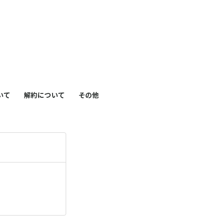
も
っ
）
と
見
いて
解約について
その他
る