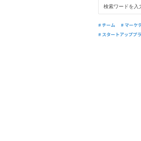
# チーム
# マーケ
# スタートアッププ