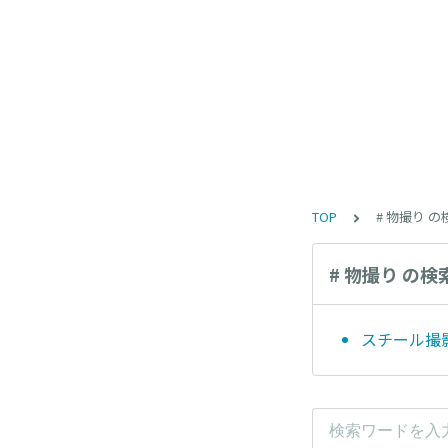
TOP
# 物撮り 
# 物撮り の検
スチール撮