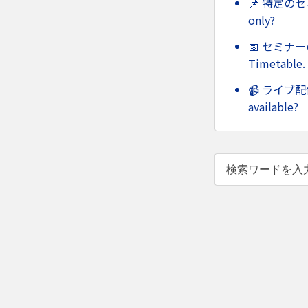
📌 特定のセミ
only?
📅 セミナーの
Timetable.
📹 ライブ配信
available?