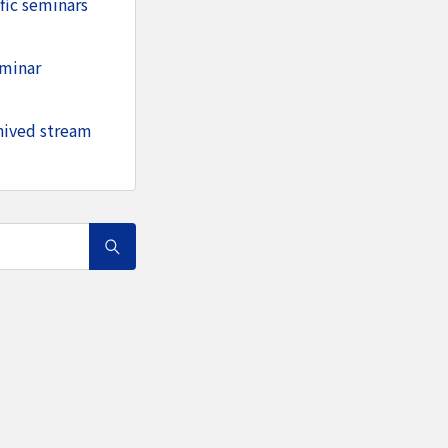
 seminars
inar
ved stream