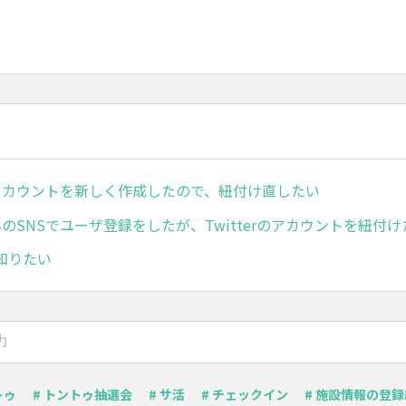
rのアカウントを新しく作成したので、紐付け直したい
r以外のSNSでユーザ登録をしたが、Twitterのアカウントを紐付
知りたい
トゥ
# トントゥ抽選会
# サ活
# チェックイン
# 施設情報の登