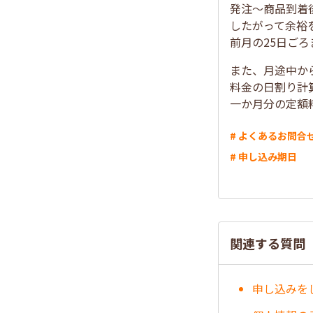
発注～商品到着
したがって余裕
前月の25日ご
また、月途中か
料金の日割り計
一か月分の定額
# よくあるお問合
# 申し込み期日
関連する質問
申し込みを