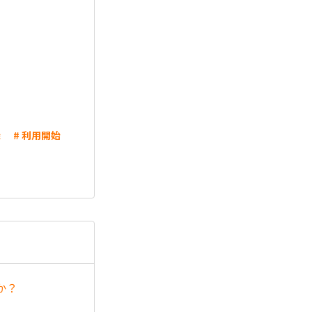
録
# 利用開始
か？