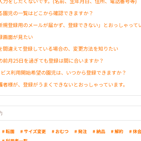
入力をしたくないです。(名前、生年月日、住所、電話番号等)
る園児の一覧はどこから確認できますか？
新規登録用のメールが届かず、登録できない」とおっしゃって
録画面が見たい
を間違えて登録している場合の、変更方法を知りたい
の前月25日を過ぎても登録は間に合いますか？
ービス利用開始希望の園児は、いつから登録できますか？
護者様が、登録がうまくできないとおっしゃっています。
# 転園
# サイズ変更
# おむつ
# 発注
# 納品
# 解約
# 休
# 利用者一覧