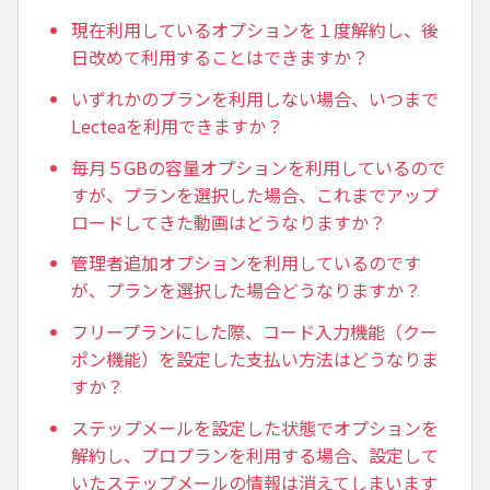
現在利用しているオプションを１度解約し、後
日改めて利用することはできますか？
いずれかのプランを利用しない場合、いつまで
Lecteaを利用できますか？
毎月５GBの容量オプションを利用しているので
すが、プランを選択した場合、これまでアップ
ロードしてきた動画はどうなりますか？
管理者追加オプションを利用しているのです
が、プランを選択した場合どうなりますか？
フリープランにした際、コード入力機能（クー
ポン機能）を設定した支払い方法はどうなりま
すか？
ステップメールを設定した状態でオプションを
解約し、プロプランを利用する場合、設定して
いたステップメールの情報は消えてしまいます