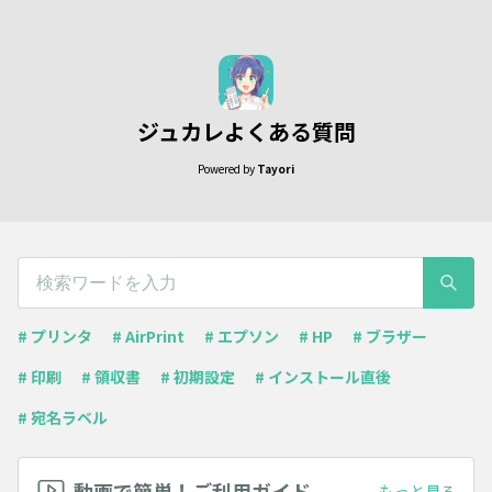
ジュカレよくある質問
Powered by
Tayori
# プリンタ
# AirPrint
# エプソン
# HP
# ブラザー
# 印刷
# 領収書
# 初期設定
# インストール直後
# 宛名ラベル
動画で簡単！ご利用ガイド
もっと見る