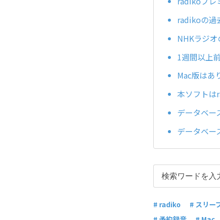
radiko
radiko
NHKラジ
1週間以上前
Mac版はあ
本ソフトはr
データベース修
データベース
# radiko
# スリー
# 予約録音
# Mac