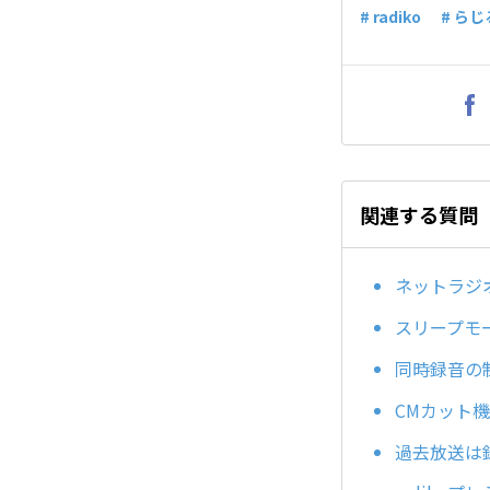
# radiko
# ら
関連する質問
ネットラジ
スリープモ
同時録音の
CMカット
過去放送は