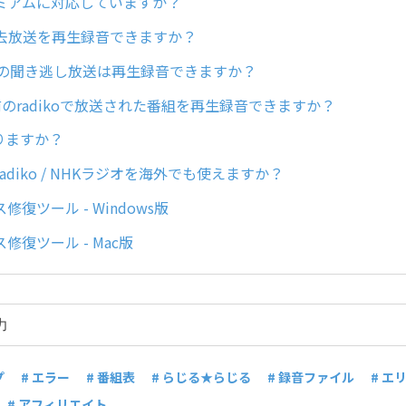
プレミアムに対応していますか？
の過去放送を再生録音できますか？
オの聞き逃し放送は再生録音できますか？
のradikoで放送された番組を再生録音できますか？
りますか？
adiko / NHKラジオを海外でも使えますか？
復ツール - Windows版
修復ツール - Mac版
プ
# エラー
# 番組表
# らじる★らじる
# 録音ファイル
# エ
# アフィリエイト