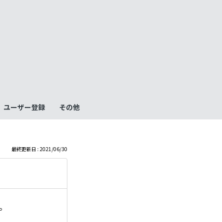
も
っ
と
見
ユーザー登録
その他
る
最終更新日 : 2021/06/30
す。