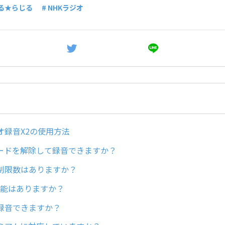
じる★らじる
# NHKラジオ
オ録音X2の使用方法
ードを解除して録音できますか？
制限数はありますか？
機能はありますか？
録音できますか？