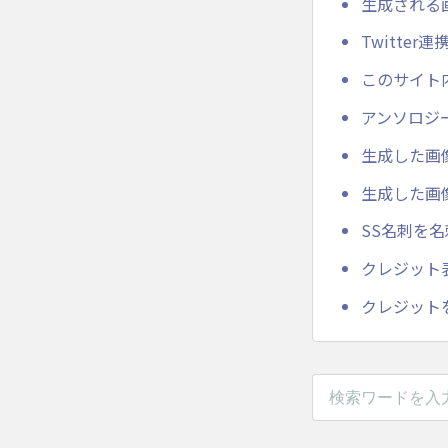
生成される
Twitte
このサイト
アンソロジ
生成した画
生成した画
SS名刺を
クレジット
クレジット