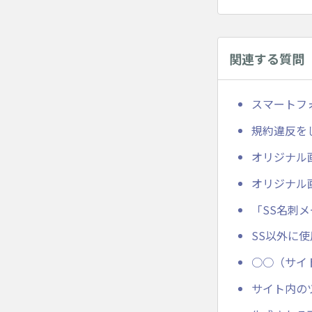
関連する質問
スマートフ
規約違反を
オリジナル
オリジナル
「SS名刺
SS以外に
○○（サイ
サイト内の