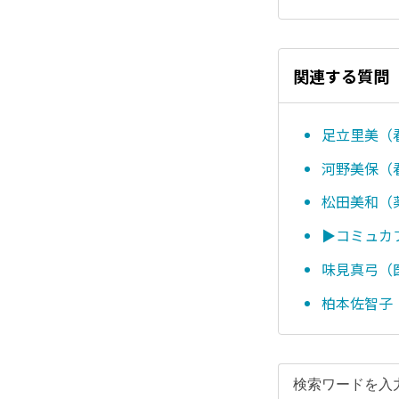
関連する質問
足立里美（
河野美保（看
松田美和（薬
▶コミュカ
味見真弓（医
柏本佐智子