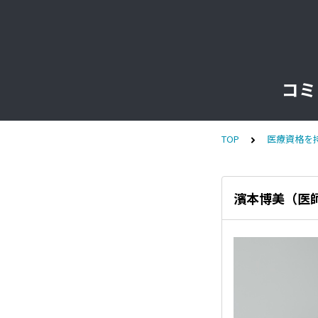
コミ
TOP
医療資格を
濱本博美（医師