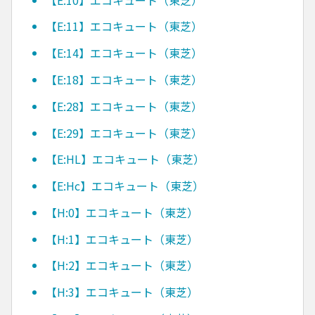
【E:11】エコキュート（東芝）
【E:14】エコキュート（東芝）
【E:18】エコキュート（東芝）
【E:28】エコキュート（東芝）
【E:29】エコキュート（東芝）
【E:HL】エコキュート（東芝）
【E:Hc】エコキュート（東芝）
【H:0】エコキュート（東芝）
【H:1】エコキュート（東芝）
【H:2】エコキュート（東芝）
【H:3】エコキュート（東芝）