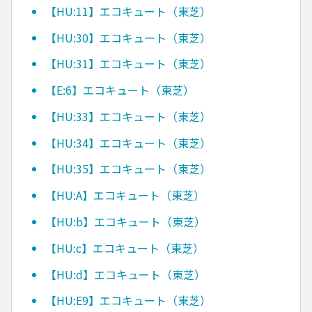
【HU:11】エコキュート（東芝）
【HU:30】エコキュート（東芝）
【HU:31】エコキュート（東芝）
【E:6】エコキュート（東芝）
【HU:33】エコキュート（東芝）
【HU:34】エコキュート（東芝）
【HU:35】エコキュート（東芝）
【HU:A】エコキュート（東芝）
【HU:b】エコキュート（東芝）
【HU:c】エコキュート（東芝）
【HU:d】エコキュート（東芝）
【HU:E9】エコキュート（東芝）