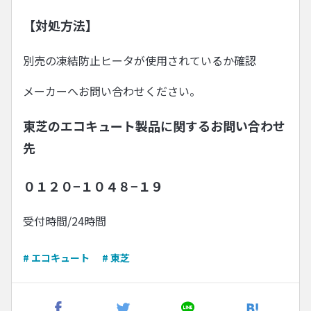
【対処方法】
別売の凍結防止ヒータが使用されているか確認
メーカーへお問い合わせください。
東芝のエコキュート製品に関するお問い合わせ
先
０１２０−１０４８−１９
受付時間/24時間
# エコキュート
# 東芝