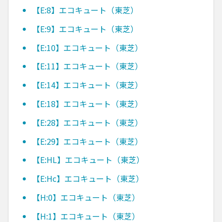
【E:8】エコキュート（東芝）
【E:9】エコキュート（東芝）
【E:10】エコキュート（東芝）
【E:11】エコキュート（東芝）
【E:14】エコキュート（東芝）
【E:18】エコキュート（東芝）
【E:28】エコキュート（東芝）
【E:29】エコキュート（東芝）
【E:HL】エコキュート（東芝）
【E:Hc】エコキュート（東芝）
【H:0】エコキュート（東芝）
【H:1】エコキュート（東芝）