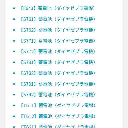
【E643】蓄電池（ダイヤゼブラ電機）
【S761】蓄電池（ダイヤゼブラ電機）
【S762】蓄電池（ダイヤゼブラ電機）
【S771】蓄電池（ダイヤゼブラ電機）
【S772】蓄電池（ダイヤゼブラ電機）
【S781】蓄電池（ダイヤゼブラ電機）
【S782】蓄電池（ダイヤゼブラ電機）
【S791】蓄電池（ダイヤゼブラ電機）
【S792】蓄電池（ダイヤゼブラ電機）
【T611】蓄電池（ダイヤゼブラ電機）
【T612】蓄電池（ダイヤゼブラ電機）
【T621】蓄電池（ダイヤゼブラ電機）