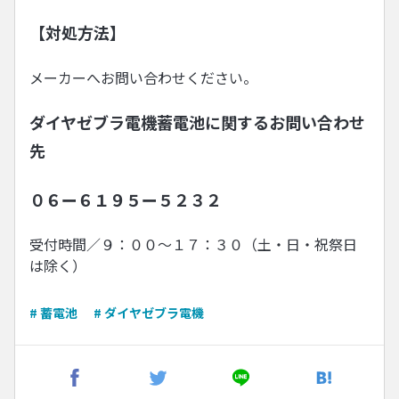
【対処方法】
メーカーへお問い合わせください。
ダイヤゼブラ電機蓄電池に関するお問い合わせ
先
０６ー６１９５ー５２３２
受付時間／９：００〜１７：３０（土・日・祝祭日
は除く）
# 蓄電池
# ダイヤゼブラ電機