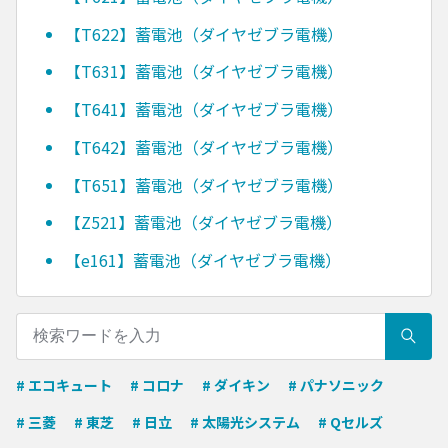
【T622】蓄電池（ダイヤゼブラ電機）
【T631】蓄電池（ダイヤゼブラ電機）
【T641】蓄電池（ダイヤゼブラ電機）
【T642】蓄電池（ダイヤゼブラ電機）
【T651】蓄電池（ダイヤゼブラ電機）
【Z521】蓄電池（ダイヤゼブラ電機）
【e161】蓄電池（ダイヤゼブラ電機）
# エコキュート
# コロナ
# ダイキン
# パナソニック
# 三菱
# 東芝
# 日立
# 太陽光システム
# Qセルズ