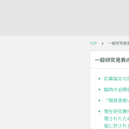
TOP
一般研究発表
一般研究発表の
応募論文の
臨時大会開
「既発表扱
現在研究費
理されたた
仮に許され