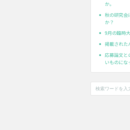
か。
秋の研究会
か？
9月の臨時
掲載された
応募論文と
いものにな