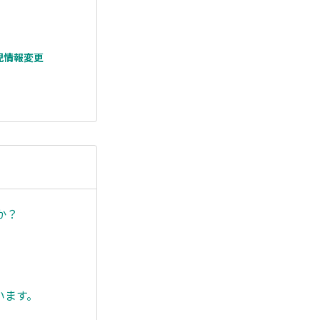
園児情報変更
か？
）
います。