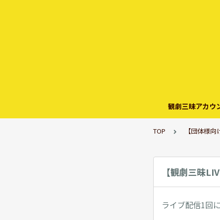
観劇三昧アカウ
TOP
【団体様向
【観劇三昧L
ライブ配信1回