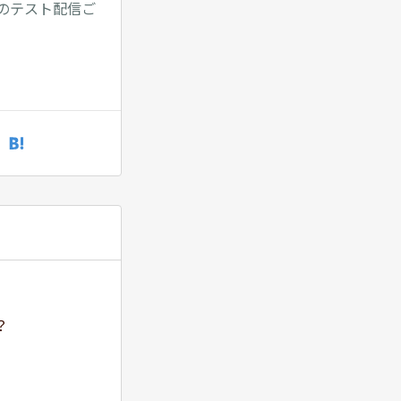
のテスト配信ご
？