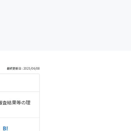
っ
と
見
る
最終更新日 : 2025/06/08
審査結果等の理