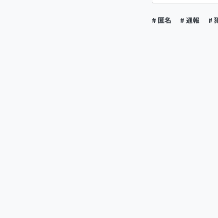
# 匿名
# 通報
# 