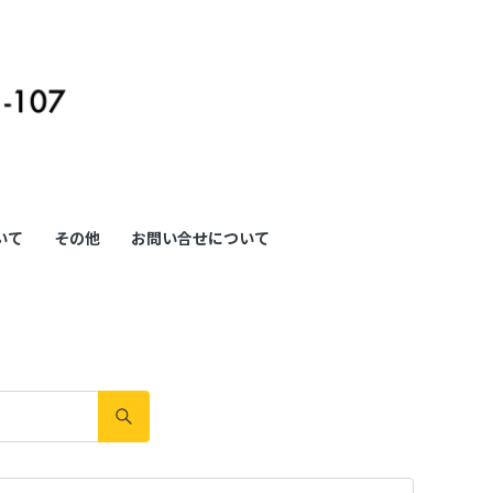
も
っ
と
見
いて
その他
お問い合せについて
る