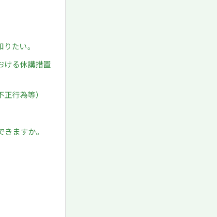
知りたい。
おける休講措置
不正行為等）
できますか。