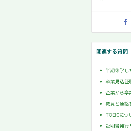
関連する質問
半期休学し
卒業見込証
企業から卒
教員と連絡
TOEIC
証明書発行