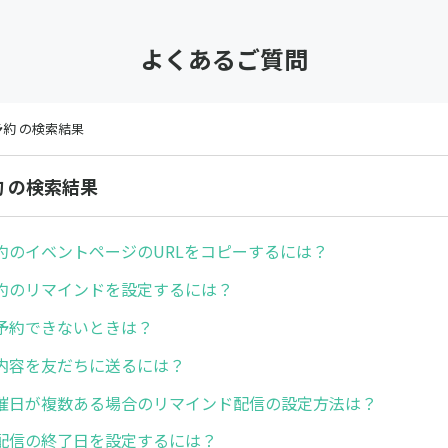
よくあるご質問
予約 の検索結果
約 の検索結果
約のイベントページのURLをコピーするには？
約のリマインドを設定するには？
予約できないときは？
内容を友だちに送るには？
催日が複数ある場合のリマインド配信の設定方法は？
配信の終了日を設定するには？