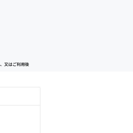
も
っ
と
見
、又はご利用後
る