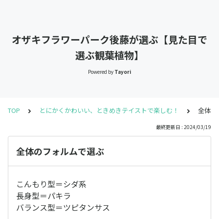
オザキフラワーパーク後藤が選ぶ【見た目で
選ぶ観葉植物】
Powered by
Tayori
TOP
とにかくかわいい、ときめきテイストで楽しむ！
全体の
最終更新日 : 2024/03/19
全体のフォルムで選ぶ
こんもり型＝シダ系
長身型＝パキラ
バランス型＝ツピタンサス