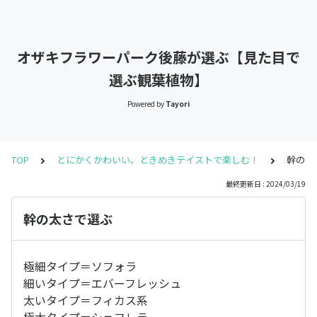
オザキフラワーパーク後藤が選ぶ【見た目で
選ぶ観葉植物】
Powered by
Tayori
TOP
とにかくかわいい、ときめきテイストで楽しむ！
幹の太
最終更新日 : 2024/03/19
幹の太さで選ぶ
極細タイプ＝ソフォラ
細いタイプ＝エバーフレッシュ
太いタイプ＝フィカス系