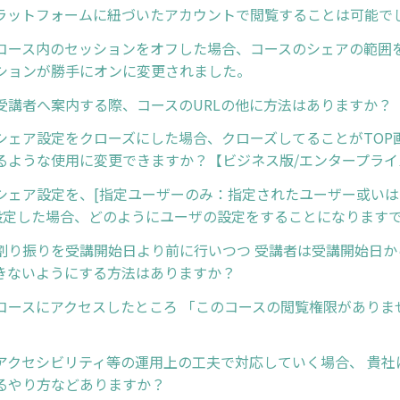
プラットフォームに紐づいたアカウントで閲覧することは可能で
コース内のセッションをオフした場合、コースのシェアの範囲
ションが勝手にオンに変更されました。
受講者へ案内する際、コースのURLの他に方法はありますか？
シェア設定をクローズにした場合、クローズしてることがTOP
るような使用に変更できますか？【ビジネス版/エンタープライ
シェア設定を、[指定ユーザーのみ：指定されたユーザー或いは
を設定した場合、どのようにユーザの設定をすることになります
割り振りを受講開始日より前に行いつつ 受講者は受講開始日か
きないようにする方法はありますか？
コースにアクセスしたところ 「このコースの閲覧権限がありま
アクセシビリティ等の運用上の工夫で対応していく場合、 貴社
るやり方などありますか？