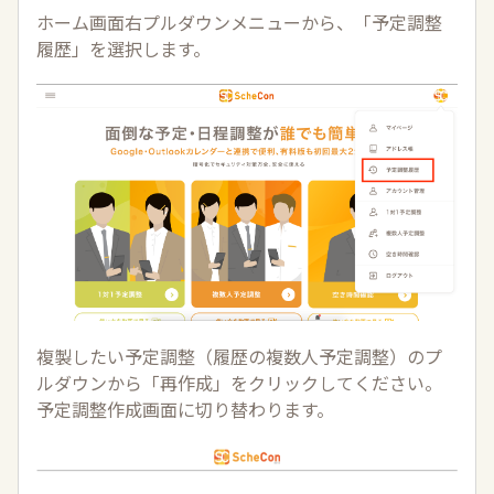
ホーム画面右プルダウンメニューから、「予定調整
履歴」を選択します。
複製したい予定調整（履歴の複数人予定調整）のプ
ルダウンから「再作成」をクリックしてください。
予定調整作成画面に切り替わります。