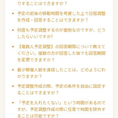
りすることはできますか？
予定の前後の移動時間を考慮した上で日程調整
を作成・回答することはできますか？
何度も予定調整するのが面倒なのですが、どう
したらいいですか?
【複数人予定調整】の回答期限について教えて
ください。複数の方が回答した後でも回答期間
を変更できますか？
最少開催人数を達成したことは、どのようにわ
かりますか？
予定調整作成の際、予定の条件を自由に設定す
ることはできますか？
「予定を入れたくない」という時間があるので
すが、予定調整作成の際に任意で時間を除外す
ることは可能ですか？