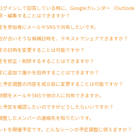
グインして回答している時に、Googleカレンダー（Outloo
除・編集することはできますか？
定を参加者にメールやSNSで共有したいです。
合が合いそうな候補日時を、テキストでシェアできますか？
定の日時を変更することは可能ですか？
定を修正・削除するすることはできますか？
定に追加で誰かを招待することはできますか？
た予定調整の内容を成立前に変更することは可能ですか？
時間をメールやSNSで他の人に共有できますか。
た予定を確認したいのですがどうしたらいいですか？
調整したメンバーの連絡先を知りたいです。
ントを開催予定です。どんなシーンの予定調整に使えますか？