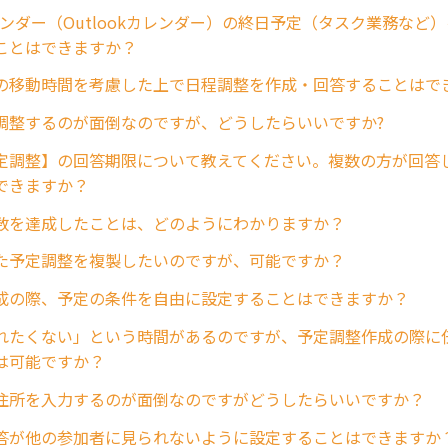
カレンダー（Outlookカレンダー）の終日予定（タスク業務など
ことはできますか？
の移動時間を考慮した上で日程調整を作成・回答することはで
調整するのが面倒なのですが、どうしたらいいですか?
定調整】の回答期限について教えてください。複数の方が回答
できますか？
数を達成したことは、どのようにわかりますか？
た予定調整を複製したいのですが、可能ですか？
成の際、予定の条件を自由に設定することはできますか？
れたくない」という時間があるのですが、予定調整作成の際に
は可能ですか？
住所を入力するのが面倒なのですがどうしたらいいですか？
答が他の参加者に見られないように設定することはできますか