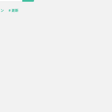
イン
# 更新