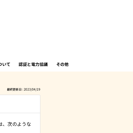
も
っ
と
見
ついて
認証と電力協議
その他
る
最終更新日 : 2023/04/19
は、次のような