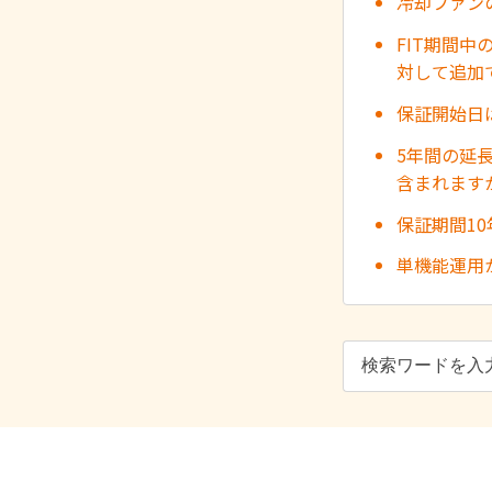
冷却ファン
FIT期間
対して追加
保証開始日
5年間の延
含まれます
保証期間1
単機能運用