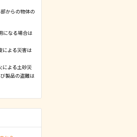
外部からの物体の
用になる場合は
波による災害は
火による土砂災
よび製品の盗難は