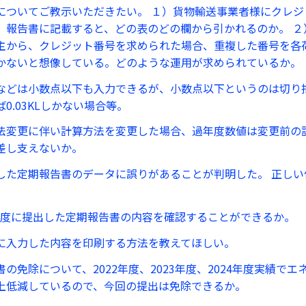
についてご教示いただきたい。 １）貨物輸送事業者様にクレジ
、報告書に記載すると、どの表のどの欄から引かれるのか。 ２
主から、クレジット番号を求められた場合、重複した番号を各
かないと想像している。どのような運用が求められているか。
などは小数点以下も入力できるが、小数点以下というのは切り
0.03KLしかない場合等。
法変更に伴い計算方法を変更した場合、過年度数値は変更前の
差し支えないか。
した定期報告書のデータに誤りがあることが判明した。 正しい
過年度に提出した定期報告書の内容を確認することができるか。
に入力した内容を印刷する方法を教えてほしい。
の免除について、2022年度、2023年度、2024年度実績で
上低減しているので、今回の提出は免除できるか。