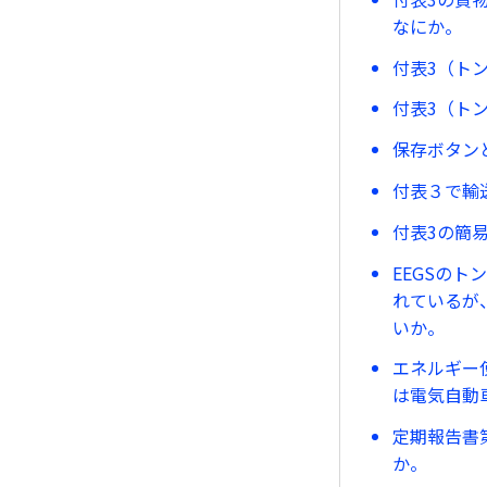
なにか。
付表3（ト
付表3（ト
保存ボタン
付表３で輸
付表3の簡
EEGSのト
れているが、
いか。
エネルギー
は電気自動
定期報告書
か。