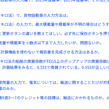
ンキロ法）で、貨物自動車の入力方法は。
ンキロ法）の入力で、最大積載量や積載率が不明の場合はどう
と更新ボタンの違いを教えてほしい。必ず先に保存ボタンを押
送量や積載率を小数点以下まで入力したいが、問題ないか。
易計算機能を使わないで報告書を完成させる方法はあるか。
ンキロ法の船舶の換算係数がEEGS上のポップアップの換算係数は0
計算結果をみると、0.553で換算されている。0.553が正し
使用量の入力で、電気については、輸送に関することだけが対
車のみか。
第9表5〜7のクレジット等の目標は、輸送にかかわるものか。J