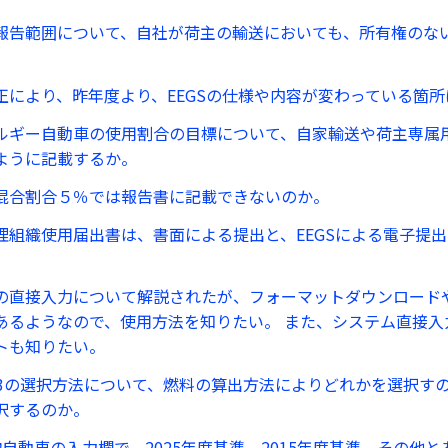
報告範囲について、自社が荷主の輸送においても、所有権のな
正により、昨年度より、EEGSの仕様や内容が変わっている箇
ルギー自動車の使用割合の目標について、自家輸送や荷主専属
ように記載するか。
混合割合５％では報告書に記載できないのか。
理組織使用届出書は、書面による提出と、EEGSによる電子提
の直接入力について解説されたが、フォーマットダウンロード
あるようなので、使用方法を知りたい。 また、システム直接入
トも知りたい。
、3の選択方法について、燃料の算出方法によりどれかを選択す
択するのか。
物自動車の入力欄で、2025年度基準、2015年度基準、その他