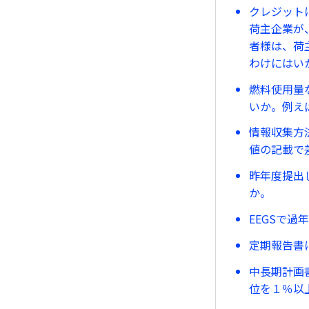
クレジット
荷主企業が
者様は、荷
わけにはい
燃料使用量
いか。例えば
情報収集方
値の記載で
昨年度提出
か。
EEGSで
定期報告書
中長期計画書
位を１％以