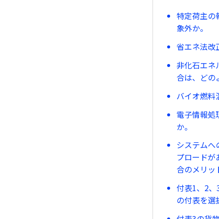
特定荷主の
象外か。
省エネ法改
非化石エネ
合は、どの
バイオ燃料
電子情報処
か。
システムへ
プロードが
合のメリッ
付表1、2
の付表を選
付表3の貨