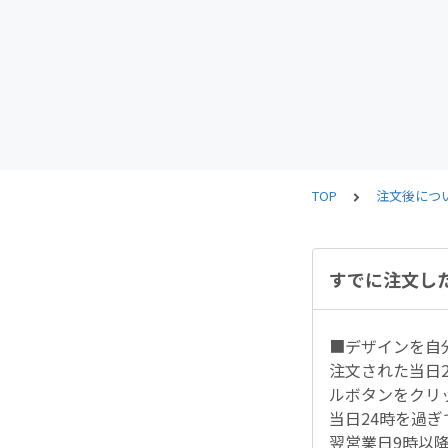
TOP
注文後につ
すでに注文し
■デザインを自分
注文された当日
ルボタンをクリ
当日24時を過
翌営業日9時以