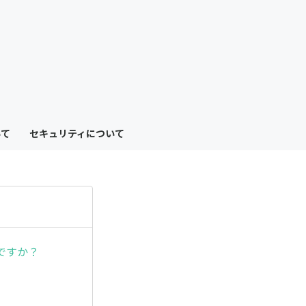
も
っ
と
見
いて
セキュリティについて
る
ですか？