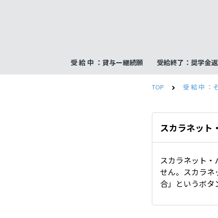
受 給 中 ：貸与ー継続願
受給終了：奨学金返
TOP
受 給 中 ：
スカラネット
スカラネット・
せん。スカラネ
合」というボタ