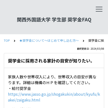
関西外国語大学 学生部 奨学金FAQ
TOP
★奨学金について～はじめて申し込む方～
奨学金に採用
最終更新日 : 2024/03/08
奨学金に採用される家計の目安が知りたい。
家族人数や世帯収入により、世帯収入の目安が異な
ります。詳細は機構のＨＰを確認してください。
・給付奨学金
https://www.jasso.go.jp/shogakukin/about/kyufu/k
akei/zaigaku.html